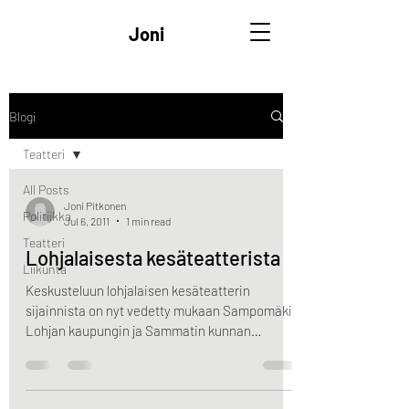
Joni
Blogi
Teatteri
All Posts
Joni Pitkonen
Politiikka
Jul 6, 2011
1 min read
Teatteri
Lohjalaisesta kesäteatterista
Liikunta
Keskusteluun lohjalaisen kesäteatterin
sijainnista on nyt vedetty mukaan Sampomäki.
Lohjan kaupungin ja Sammatin kunnan
kuntaliitoksen...