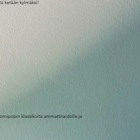
ätä ketään kylmäksi!
uomipopin klassikoita ammattitaidolla ja