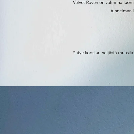
Velvet Raven on valmiina luoma
tunnelman k
Yhtye koostuu neljästä muusikos