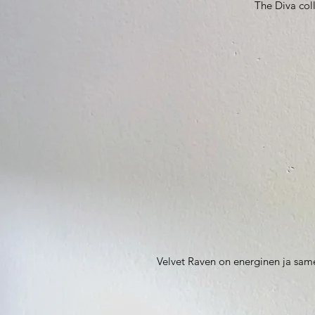
The Diva coll
Velvet Raven on energinen ja same