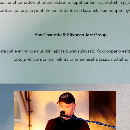
an unohtumattomat bileet klubeille, tapahtumiin, ravintoloihin ja 
attoon ja tarjoaa pophelmien ilotulituksen kasarista kuumimpiin nyk
Ann Charlotte & Pitkonen Jazz Group
ta joille eri viihdemusiikin lajit taipuvat sulavasti. Kokoonpano esi
tuttuja viihdemusiikin helmiä omaleimaisilla jazzsovituksilla.