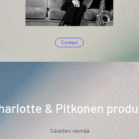
Contact
harlotte & Pitkonen produ
Sävelten viemää