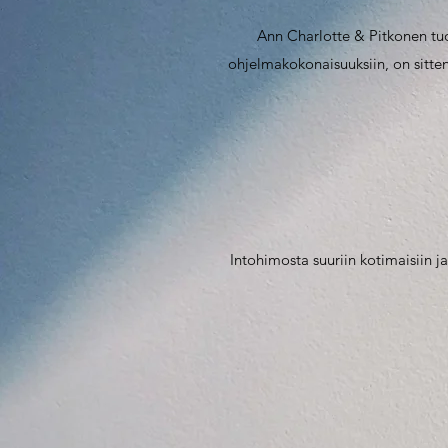
Ann Charlotte & Pitkonen tuo
ohjelmakokonaisuuksiin, on sitten k
Intohimosta suuriin kotimaisiin j