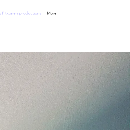
& Pitkonen productions
More