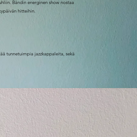
juhliin. Bändin energinen show nostaa
ypäivän hitteihin.
ttää tunnetuimpia jazzkappaleita, sekä