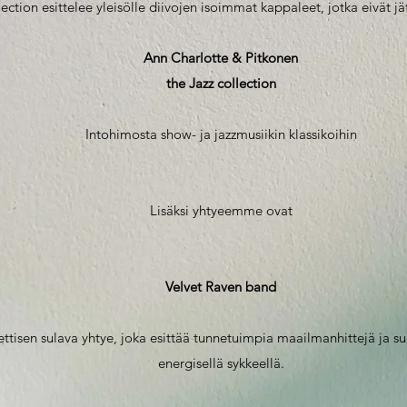
ection esittelee yleisölle diivojen isoimmat kappaleet, jotka eivät j
Ann Charlotte & Pitkonen
the Jazz collection
Intohimosta show- ja jazzmusiikin klassikoihin
Lisäksi yhtyeemme ovat
Velvet Raven band
ttisen sulava yhtye, joka esittää tunnetuimpia maailmanhittejä ja s
energisellä sykkeellä.